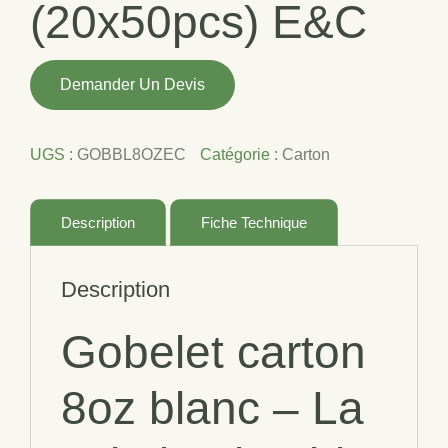
(20x50pcs) E&C
quantité
Demander Un Devis
de
GOBELET
CARTON
UGS :
GOBBL8OZEC
Catégorie :
Carton
8OZ
BLANC
(20x50pcs)
Description
Fiche Technique
E&C
Description
Gobelet carton
8oz blanc
– La