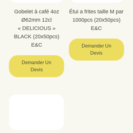
Gobelet à café 4oz
Étui a frites taille M par
Ø62mm 12cl
1000pcs (20x50pcs)
« DELICIOUS »
E&C
BLACK (20x50pcs)
E&C
Demander Un
Devis
Demander Un
Devis