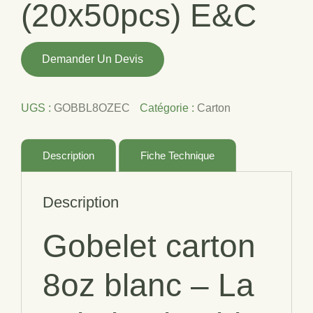
(20x50pcs) E&C
quantité
Demander Un Devis
de
GOBELET
CARTON
UGS :
GOBBL8OZEC
Catégorie :
Carton
8OZ
BLANC
(20x50pcs)
Description
Fiche Technique
E&C
Description
Gobelet carton
8oz blanc
– La