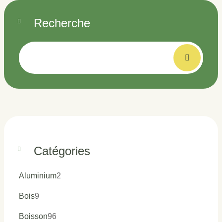
Recherche
Catégories
2
Aluminium
2
produits
9
Bois
9
produits
96
Boisson
96