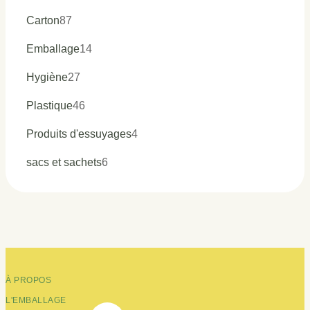
produits
87
Carton
87
produits
14
Emballage
14
produits
27
Hygiène
27
produits
46
Plastique
46
produits
4
Produits d'essuyages
4
produits
6
sacs et sachets
6
produits
À PROPOS
L'EMBALLAGE