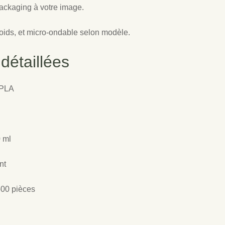
ackaging à votre image.
oids, et micro-ondable selon modèle.
détaillées
 PLA
0 ml
nt
500 pièces