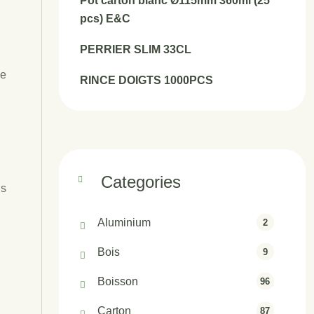
Pot carton blanc Ø115mm 360ml (25
pcs) E&C
PERRIER SLIM 33CL
de
RINCE DOIGTS 1000PCS
Categories
ns
Aluminium
2
Bois
9
Boisson
96
Carton
87