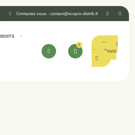
Contactez-nous : contact@ecopro-distrib.fr
ODUITS
Obtenir
0
Votre Devis