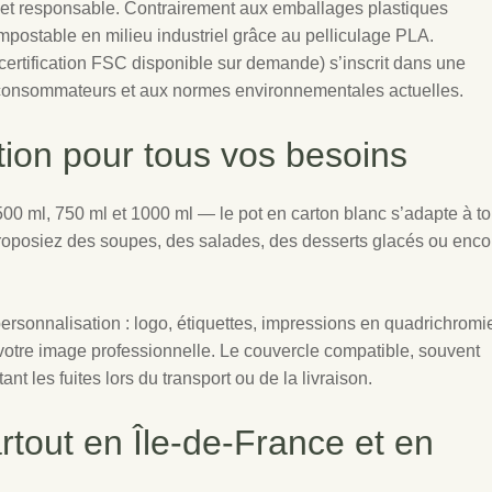
e et responsable. Contrairement aux emballages plastiques
ompostable en milieu industriel grâce au pelliculage PLA.
(certification FSC disponible sur demande) s’inscrit dans une
consommateurs et aux normes environnementales actuelles.
tion pour tous vos besoins
00 ml, 750 ml et 1000 ml — le pot en carton blanc s’adapte à t
 proposiez des soupes, des salades, des desserts glacés ou enco
personnalisation : logo, étiquettes, impressions en quadrichromi
r votre image professionnelle. Le couvercle compatible, souvent
 les fuites lors du transport ou de la livraison.
artout en Île-de-France et en