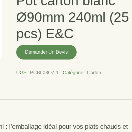
Pot carton blanc
Ø90mm 240ml (25
pcs) E&C
quantité
Demander Un Devis
de
Pot
carton
UGS :
PCBL08OZ-1
Catégorie :
Carton
blanc
Ø90mm
240ml
(25
pcs)
E&C
ml
: l’emballage idéal pour vos plats chauds et