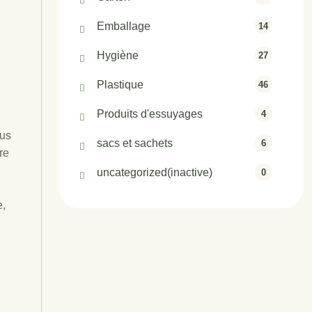
Emballage
14
Hygiène
27
Plastique
46
Produits d'essuyages
4
ous
sacs et sachets
6
re
uncategorized(inactive)
0
e,