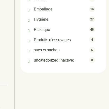
Emballage
14
Hygiène
27
Plastique
46
Produits d'essuyages
4
sacs et sachets
6
uncategorized(inactive)
0
e