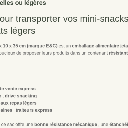
uelles ou légères
our transporter vos mini-snacks
ts légers
 x 10 x 35 cm (marque E&C)
est un
emballage alimentaire jet
soucieux de proposer leurs produits dans un contenant
résistan
de vente express
io
,
drive snacking
eaux repas légers
baines
,
traiteurs express
, ce sac offre une
bonne résistance mécanique
, une
étanchéi