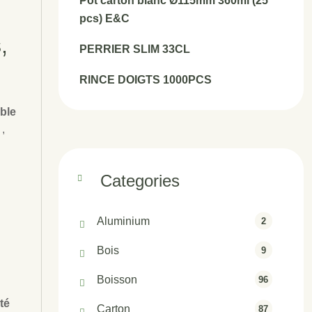
Pot carton blanc Ø115mm 360ml (25
pcs) E&C
,
PERRIER SLIM 33CL
RINCE DOIGTS 1000PCS
able
t
,
Categories
Aluminium
2
Bois
9
Boisson
96
té
Carton
87