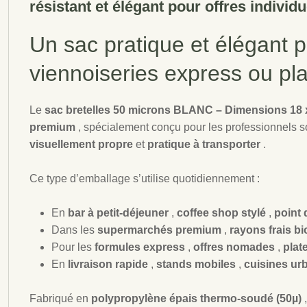
résistant et élégant pour offres individ
Un sac pratique et élégant p
viennoiseries express ou pla
Le
sac bretelles 50 microns BLANC – Dimensions 18
premium
, spécialement conçu pour les professionnels 
visuellement propre
et
pratique à transporter
.
Ce type d’emballage s’utilise quotidiennement :
En
bar à petit-déjeuner
,
coffee shop stylé
,
point 
Dans les
supermarchés premium
,
rayons frais b
Pour les
formules express
,
offres nomades
,
plat
En
livraison rapide
,
stands mobiles
,
cuisines ur
Fabriqué en
polypropylène épais thermo-soudé (50µ)