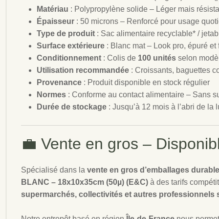
Matériau
: Polypropylène solide – Léger mais résista
Épaisseur
: 50 microns – Renforcé pour usage quoti
Type de produit
: Sac alimentaire recyclable* / jetab
Surface extérieure
: Blanc mat – Look pro, épuré et 
Conditionnement
: Colis de
100 unités
selon modèle
Utilisation recommandée
: Croissants, baguettes co
Provenance
: Produit disponible en stock régulier
Normes
: Conforme au contact alimentaire – Sans s
Durée de stockage
: Jusqu’à 12 mois à l’abri de la 
💼 Vente en gros – Disponib
Spécialisé dans la
vente en gros d’emballages durable
BLANC – 18x10x35cm (50µ) (E&C)
à des tarifs compéti
supermarchés, collectivités et autres professionnels 
Notre entrepôt basé en région
Île-de-France
nous permet 