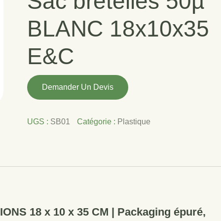
Sac bretelles 50µ
BLANC 18x10x35
E&C
quantité
Demander Un Devis
de
Sac
bretelles
UGS :
SB01
Catégorie :
Plastique
50µ
BLANC
18x10x35
E&C
S 18 x 10 x 35 CM | Packaging épuré,