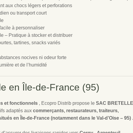
nt aux chocs légers et perforations
dien ou transport court
le
facile à personnaliser
 – Pratique à stocker et distribuer
urtes, tartines, snacks variés
ubstances nocives ni odeur forte
lumière et de l’humidité
le en Île-de-France (95)
s et fonctionnels
, Ecopro Distrib propose le
SAC BRETELL
tifs adaptés aux
commerçants, restaurateurs, traiteurs,
situés en Île-de-France (notamment dans le Val-d’Oise – 95)
d’assurer des livraisons rapides vers
Cergy
,
Argenteuil
,