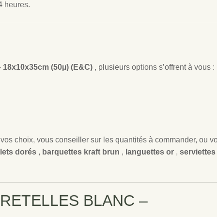
4 heures.
18x10x35cm (50µ) (E&C)
, plusieurs options s’offrent à vous :
s choix, vous conseiller sur les quantités à commander, ou v
lets dorés
,
barquettes kraft brun
,
languettes or
,
serviettes
C BRETELLES BLANC –