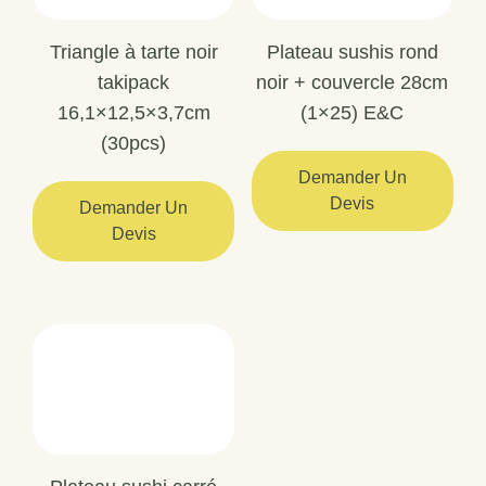
Triangle à tarte noir
Plateau sushis rond
takipack
noir + couvercle 28cm
16,1×12,5×3,7cm
(1×25) E&C
(30pcs)
Demander Un
Devis
Demander Un
Devis