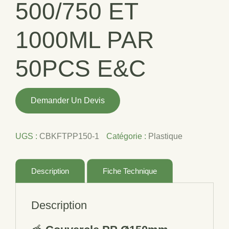
500/750 ET
1000ML PAR
50PCS E&C
quantité
Demander Un Devis
de
COUVERCLE
PP
UGS :
CBKFTPP150-1
Catégorie :
Plastique
Ø150mm
POUR
BOL
Description
Fiche Technique
KRAFT
500/750
Description
ET
1000ML