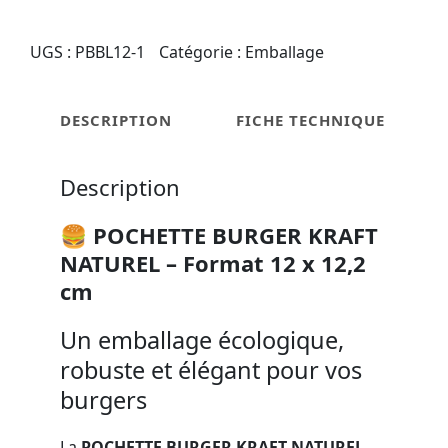
Pochette
burger
UGS :
PBBL12-1
Catégorie :
Emballage
kraft
naturel
12x12,2cm
DESCRIPTION
FICHE TECHNIQUE
(100pcs)
Description
🍔
POCHETTE BURGER KRAFT
NATUREL – Format 12 x 12,2
cm
Un emballage écologique,
robuste et élégant pour vos
burgers
La
POCHETTE BURGER KRAFT NATUREL
–