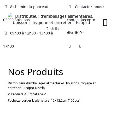
Skip
8 chemin du ponceau
Contactez-nous :
to
content
02200 Soissons
contact@ecopro-
distrib.fr
09h00 à 12h30 - 13h30 à
17h00
Nos Produits
Distributeur d'emballages alimentaires, boissons, hygiène et
entretien - Ecopro-Distrib
>
>
>
Produits
Emballage
Pochette burger kraft naturel 12×12,2cm (100pcs)