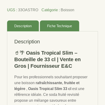
OASIS
TROPICAL
UGS :
33OASTRO
Catégorie :
Boisson
SLIM
33CL
Description
Fiche Technique
Description
🥤🌴
Oasis Tropical Slim –
Bouteille de 33 cl | Vente en
Gros | Fournisseur E&C
Pour les professionnels souhaitant proposer
une boisson
rafraîchissante, fruitée et
légère
,
Oasis Tropical Slim 33 cl
est une
référence idéale. Ce soda fruité revisité
propose un mélange savoureux entre