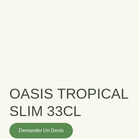
OASIS TROPICAL
SLIM 33CL
quantité
Demander Un Devis
de