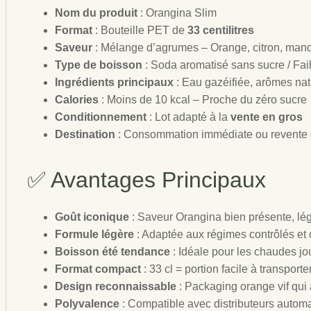
Nom du produit
: Orangina Slim
Format
: Bouteille PET de
33 centilitres
Saveur
: Mélange d’agrumes – Orange, citron, man
Type de boisson
: Soda aromatisé sans sucre / Fai
Ingrédients principaux
: Eau gazéifiée, arômes nat
Calories
: Moins de 10 kcal – Proche du zéro sucre
Conditionnement
: Lot adapté à la
vente en gros
Destination
: Consommation immédiate ou revente e
✅ Avantages Principaux
Goût iconique
: Saveur Orangina bien présente, lé
Formule légère
: Adaptée aux régimes contrôlés e
Boisson été tendance
: Idéale pour les chaudes jo
Format compact
: 33 cl = portion facile à transpor
Design reconnaissable
: Packaging orange vif qui a
Polyvalence
: Compatible avec distributeurs autom