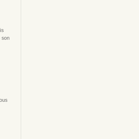
is
e son
tous