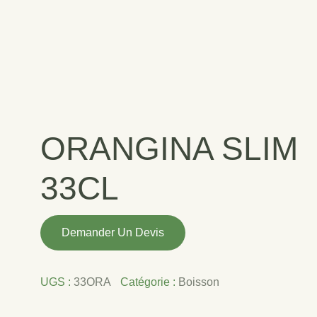
ORANGINA SLIM
33CL
quantité
Demander Un Devis
de
ORANGINA
SLIM
UGS :
33ORA
Catégorie :
Boisson
33CL