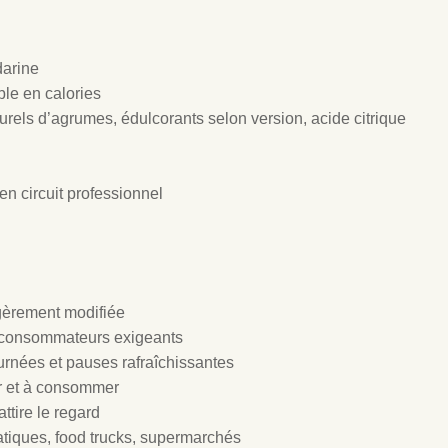
darine
ble en calories
urels d’agrumes, édulcorants selon version, acide citrique
n circuit professionnel
gèrement modifiée
t consommateurs exigeants
urnées et pauses rafraîchissantes
ter et à consommer
ttire le regard
atiques, food trucks, supermarchés