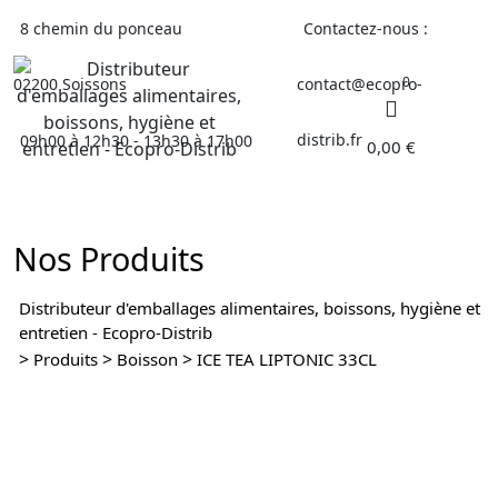
Skip
8 chemin du ponceau
Contactez-nous :
to
content
0
02200 Soissons
contact@ecopro-
distrib.fr
09h00 à 12h30 - 13h30 à 17h00
0,00
€
Nos Produits
Distributeur d'emballages alimentaires, boissons, hygiène et
entretien - Ecopro-Distrib
>
>
>
Produits
Boisson
ICE TEA LIPTONIC 33CL