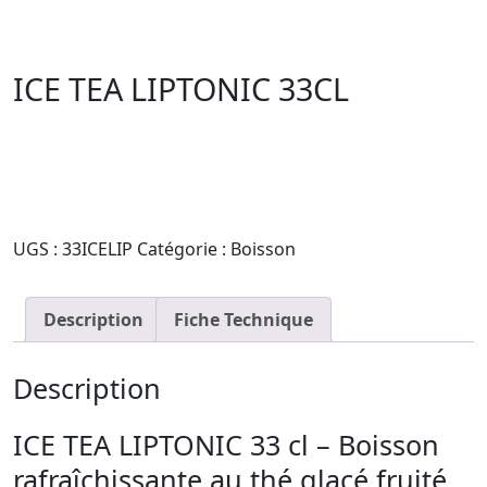
ICE TEA LIPTONIC 33CL
quantité
Demander un devis
de
ICE
TEA
UGS :
33ICELIP
Catégorie :
Boisson
LIPTONIC
33CL
Description
Fiche Technique
Description
ICE TEA LIPTONIC 33 cl
– Boisson
rafraîchissante au thé glacé fruité,