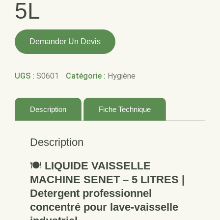
5L
quantité
Demander Un Devis
de
LIQUIDE
VAISSELLE
UGS :
S0601
Catégorie :
Hygiène
MACHINE
SENET
5L
Description
Fiche Technique
Description
🍽️
LIQUIDE VAISSELLE
MACHINE SENET – 5 LITRES |
Detergent professionnel
concentré pour lave-vaisselle