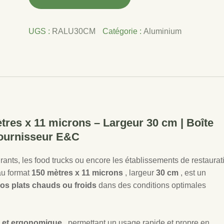
de
FILM
ALUMINIUM
UGS :
RALU30CM
Catégorie :
Aluminium
150M
11µ
BOITE
DISTRIBUTRICE
30CM
E&C
tres x 11 microns – Largeur 30 cm | Boîte
 Fournisseur E&C
aurants, les food trucks ou encore les établissements de restaurat
au format
150 mètres x 11 microns
, largeur
30 cm
, est un
vos plats chauds ou froids
dans des conditions optimales
ue et ergonomique
, permettant un usage rapide et propre en