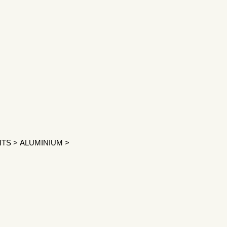
ITS
>
ALUMINIUM
>