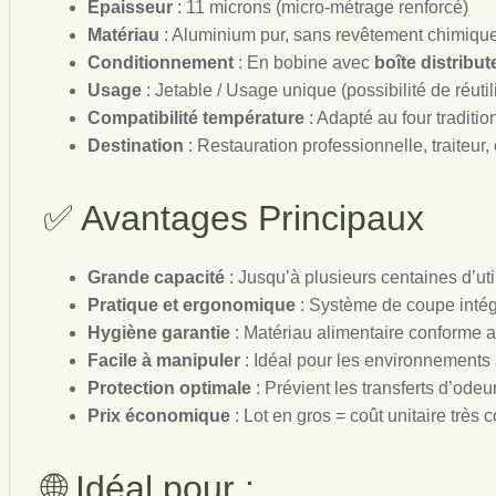
Épaisseur
: 11 microns (micro-métrage renforcé)
Matériau
: Aluminium pur, sans revêtement chimiqu
Conditionnement
: En bobine avec
boîte distribut
Usage
: Jetable / Usage unique (possibilité de réutili
Compatibilité température
: Adapté au four traditi
Destination
: Restauration professionnelle, traiteur, c
✅ Avantages Principaux
Grande capacité
: Jusqu’à plusieurs centaines d’uti
Pratique et ergonomique
: Système de coupe intég
Hygiène garantie
: Matériau alimentaire conforme
Facile à manipuler
: Idéal pour les environnements 
Protection optimale
: Prévient les transferts d’ode
Prix économique
: Lot en gros = coût unitaire très c
🌐 Idéal pour :