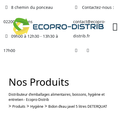
Skip
8 chemin du ponceau
Contactez-nous :
to
content
02200 Soissons
contact@ecopro-
distrib.fr
09h00 à 12h30 - 13h30 à
17h00
Nos Produits
Distributeur d'emballages alimentaires, boissons, hygiène et
entretien - Ecopro-Distrib
>
>
>
Produits
Hygiène
Bidon d’eau javel 5 litres DETERQUAT