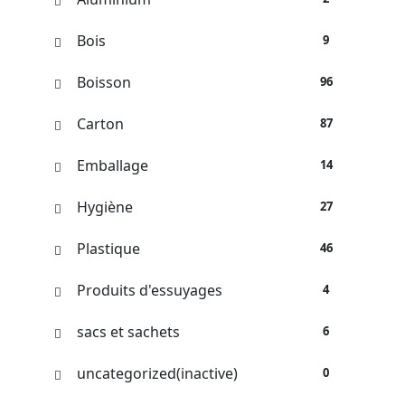
Bois
9
Boisson
96
Carton
87
Emballage
14
Hygiène
27
Plastique
46
Produits d'essuyages
4
sacs et sachets
6
uncategorized(inactive)
0