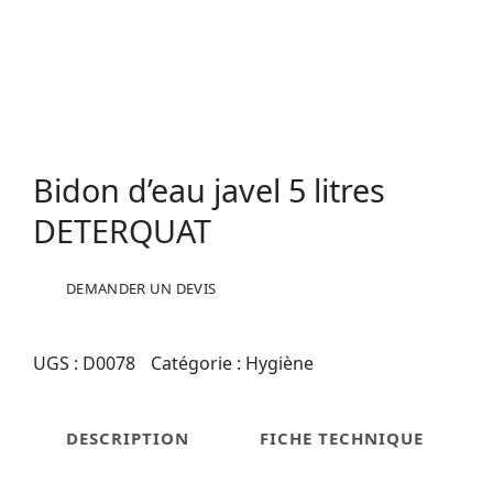
Bidon d’eau javel 5 litres
DETERQUAT
quantité
DEMANDER UN DEVIS
de
Bidon
d'eau
UGS :
D0078
Catégorie :
Hygiène
javel
5
litres
DESCRIPTION
FICHE TECHNIQUE
DETERQUAT