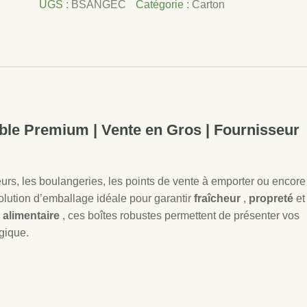
UGS :
BSANGEC
Catégorie :
Carton
(200*130*70)
Délicious
E&C
ble Premium | Vente en Gros | Fournisseur
teurs, les boulangeries, les points de vente à emporter ou encore
olution d’emballage idéale pour garantir
fraîcheur
,
propreté
et
t alimentaire
, ces boîtes robustes permettent de présenter vos
gique.