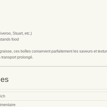
veroo, Stuart, etc.)
stands food
i-graisse, ces boîtes conservent parfaitement les saveurs et textu
 transport prolongé.
ues
ich
limentaire