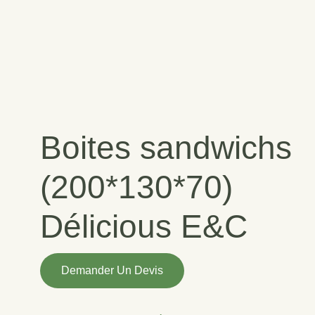
Boites sandwichs
(200*130*70)
Délicious E&C
quantité
Demander Un Devis
de
Boites
sandwichs