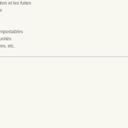
ion et les fuites
e
ompostables
 unités
es, etc.