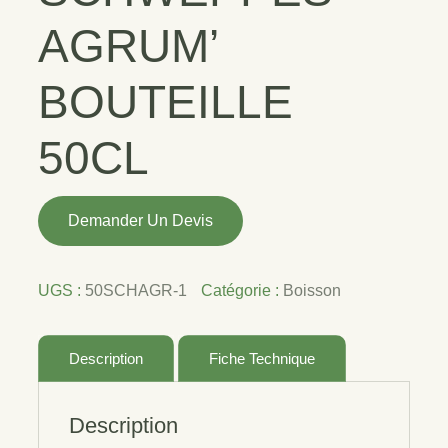
AGRUM’
BOUTEILLE
50CL
quantité
Demander Un Devis
de
SCHWEPPES
AGRUM'
UGS :
50SCHAGR-1
Catégorie :
Boisson
BOUTEILLE
50CL
Description
Fiche Technique
Description