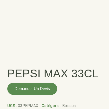
PEPSI MAX 33CL
quantité
Demander Un Devis
de
PEPSI
MAX
UGS :
33PEPMAX
Catégorie :
Boisson