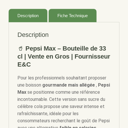
33CL
Description
Fiche Technique
Description
🥤
Pepsi Max – Bouteille de 33
cl | Vente en Gros | Fournisseur
E&C
Pour les professionnels souhaitant proposer
une boisson
gourmande mais allégée
,
Pepsi
Max
se positionne comme une référence
incontournable. Cette version sans sucre du
célèbre cola propose une saveur intense et
rafraîchissante, idéale pour les
consommateurs recherchant le goût de Pepsi
avec une alternative
faible en calories
.