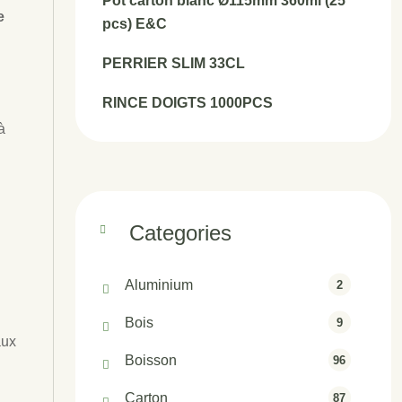
Pot carton blanc Ø115mm 360ml (25
e
pcs) E&C
PERRIER SLIM 33CL
RINCE DOIGTS 1000PCS
à
Categories
Aluminium
2
Bois
9
aux
Boisson
96
Carton
87