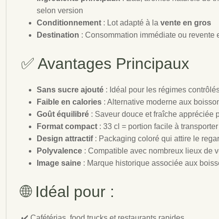
selon version
Conditionnement
: Lot adapté à la
vente en gros
Destination
: Consommation immédiate ou revente en
✅ Avantages Principaux
Sans sucre ajouté
: Idéal pour les régimes contrôl
Faible en calories
: Alternative moderne aux boisso
Goût équilibré
: Saveur douce et fraîche appréciée p
Format compact
: 33 cl = portion facile à transport
Design attractif
: Packaging coloré qui attire le rega
Polyvalence
: Compatible avec nombreux lieux de
Image saine
: Marque historique associée aux boisso
🌐 Idéal pour :
✔️ Cafétérias, food trucks et restaurants rapides