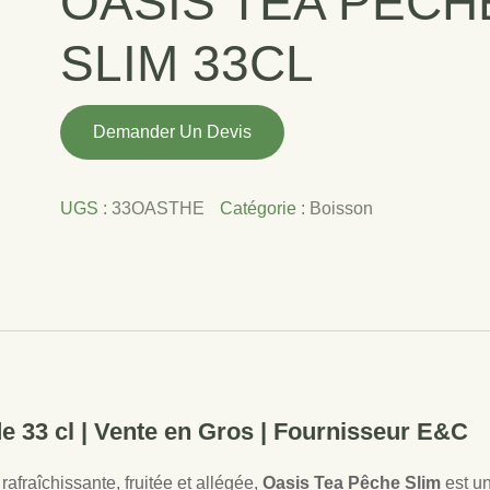
OASIS TEA PECH
SLIM 33CL
quantité
Demander Un Devis
de
OASIS
TEA
UGS :
33OASTHE
Catégorie :
Boisson
PECHE
SLIM
33CL
e 33 cl | Vente en Gros | Fournisseur E&C
afraîchissante, fruitée et allégée,
Oasis Tea Pêche Slim
est u