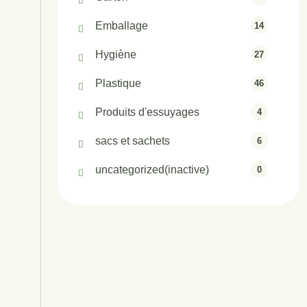
Emballage
14
Hygiène
27
Plastique
46
Produits d'essuyages
4
sacs et sachets
6
uncategorized(inactive)
0