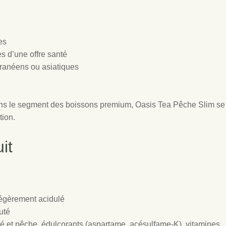
es
s d’une offre santé
ranéens ou asiatiques
ans le segment des boissons premium, Oasis Tea Pêche Slim se
tion.
it
légèrement acidulé
uté
hé et pêche, édulcorants (aspartame, acésulfame-K), vitamines