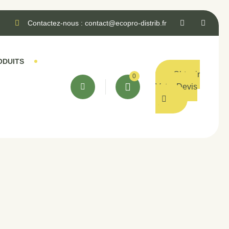
Contactez-nous : contact@ecopro-distrib.fr
ODUITS
Obtenir
0
Votre Devis