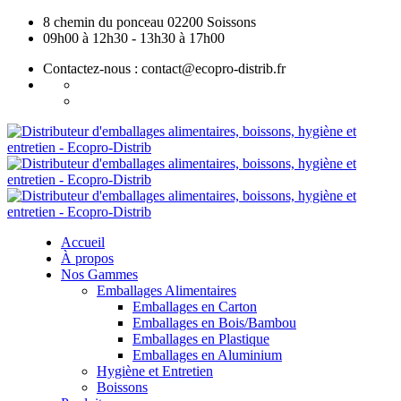
Skip
8 chemin du ponceau 02200 Soissons
to
09h00 à 12h30 - 13h30 à 17h00
content
Contactez-nous : contact@ecopro-distrib.fr
Accueil
À propos
Nos Gammes
Emballages Alimentaires
Emballages en Carton
Emballages en Bois/Bambou
Emballages en Plastique
Emballages en Aluminium
Hygiène et Entretien
Boissons