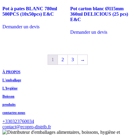
Pot à pates BLANC 780ml
Pot carton blanc Ø115mm
500PCS (10x50pcs) E&C
360ml DELICIOUS (25 pcs)
E&C
Demander un devis
Demander un devis
1
2
3
→
À PROPOS
L'emballage
L'hygiène
Boisson
produits
contactez-nous
+330323760034
contact@ecopro-distrib.fr